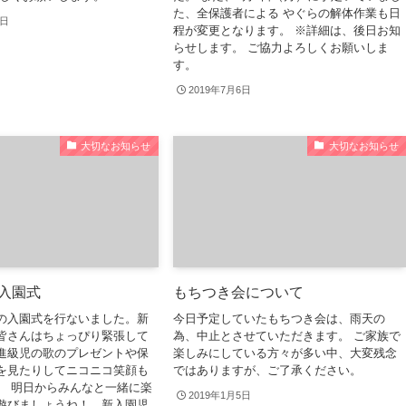
た、全保護者による やぐらの解体作業も日
2日
程が変更となります。 ※詳細は、後日お知
らせします。 ご協力よろしくお願いしま
す。
2019年7月6日
大切なお知らせ
大切なお知らせ
入園式
もちつき会について
の入園式を行ないました。新
今日予定していたもちつき会は、雨天の
皆さんはちょっぴり緊張して
為、中止とさせていただきます。 ご家族で
進級児の歌のプレゼントや保
楽しみにしている方々が多い中、大変残念
を見たりしてニコニコ笑顔も
ではありますが、ご了承ください。
。 明日からみんなと一緒に楽
2019年1月5日
遊びましょうね！ 新入園児