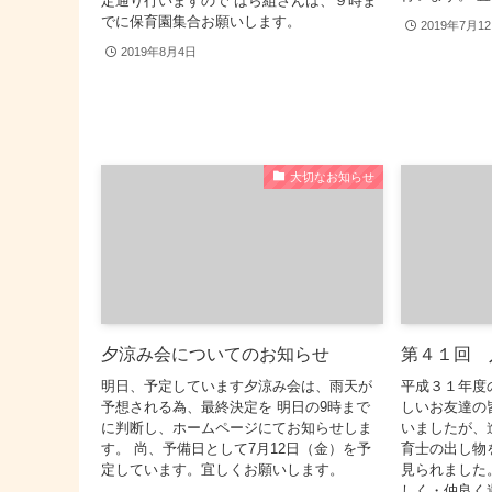
定通り行いますので ばら組さんは、９時ま
でに保育園集合お願いします。
2019年7月1
2019年8月4日
大切なお知らせ
夕涼み会についてのお知らせ
第４１回 
明日、予定しています夕涼み会は、雨天が
平成３１年度
予想される為、最終決定を 明日の9時まで
しいお友達の
に判断し、ホームページにてお知らせしま
いましたが、
す。 尚、予備日として7月12日（金）を予
育士の出し物
定しています。宜しくお願いします。
見られました
しく・仲良く